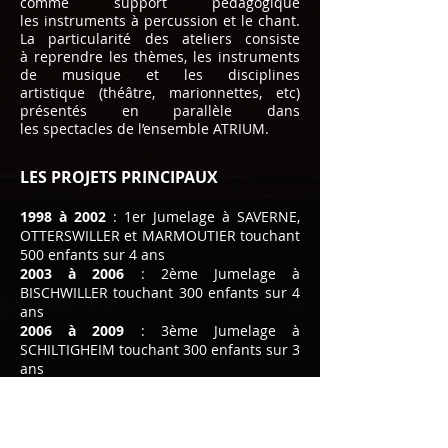
comme support pédagogique
les instruments à percussion et le chant.
La particularité des ateliers consiste
à reprendre les thèmes, les instruments
de musique et les disciplines
artistique
(théâtre, marionnettes, etc)
présentés en parallèle dans
les spectacles de l’ensemble ATRIUM.
LES PROJETS PRINCIPAUX
1998 à 2002
: 1er Jumelage à SAVERNE,
OTTERSWILLER et MARMOUTIER touchant
500 enfants sur 4 ans
2003 à 2006
: 2ème Jumelage à
BISCHWILLER touchant 300 enfants sur 4
ans
2006 à 2009
: 3ème Jumelage à
SCHILTIGHEIM touchant 300 enfants sur 3
ans
2013 à 2015
: 4ème Jumelage à BRUMATH
et WEITBRUCH avec les écoles
élémentaires
2016 à 2018
: 5ème Jumelage à