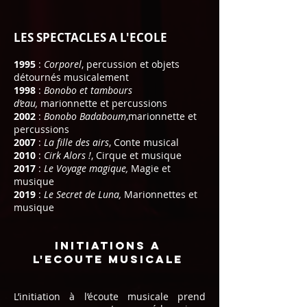
LES SPECTACLES A L'ECOLE
1995
:
Corporel
, percussion et objets
détournés musicalement
1998
:
Bonobo et tambours
d’eau,
marionnette et percussions
2002
:
Bonobo Badaboum
,marionnette et
percussions
2007
:
La fille des airs
, Conte musical
2010
:
Cirk Alors !
, Cirque et musique
2017
:
Le Voyage magique,
Magie et
musique
2019
:
Le Secret de Luna,
Marionnettes et
musique
INITIATIONS a
L'ECOUTE MUSICALE
L’initiation à l’écoute musicale prend