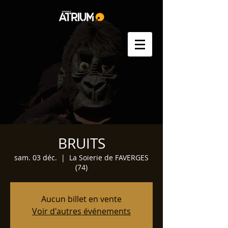
BRUITS
sam. 03 déc.
  |  
La Soierie de FAVERGES
(74)
Aucun billet en vente
Voir d'autres événements